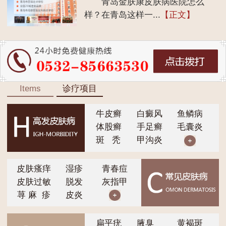
青岛金肤康皮肤病医院怎么
样？在青岛这样一...
【正文】
Items
诊疗项目
牛皮癣
白癜风
鱼鳞病
体股癣
手足癣
毛囊炎
斑 秃
甲沟炎
皮肤瘙痒
湿疹
青春痘
皮肤过敏
脱发
灰指甲
荨 麻 疹
皮炎
扁平疣
腋臭
黄褐斑