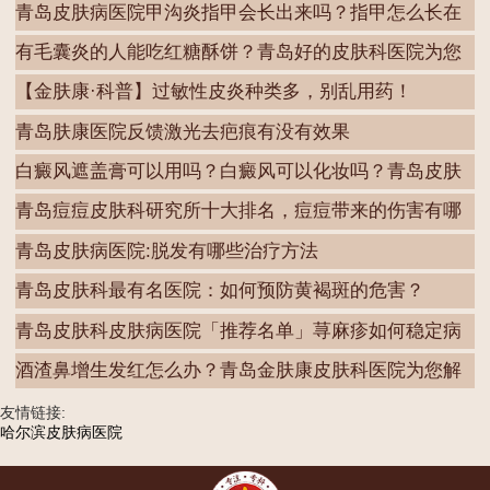
青岛皮肤病医院甲沟炎指甲会长出来吗？指甲怎么长在
肉
有毛囊炎的人能吃红糖酥饼？青岛好的皮肤科医院为您
解
【金肤康·科普】过敏性皮炎种类多，别乱用药！
青岛肤康医院反馈激光去疤痕有没有效果
白癜风遮盖膏可以用吗？白癜风可以化妆吗？青岛皮肤
病
青岛痘痘皮肤科研究所十大排名，痘痘带来的伤害有哪
些
青岛皮肤病医院:脱发有哪些治疗方法
青岛皮肤科最有名医院：如何预防黄褐斑的危害？
青岛皮肤科皮肤病医院「推荐名单」荨麻疹如何稳定病
情
酒渣鼻增生发红怎么办？青岛金肤康皮肤科医院为您解
答
友情链接:
哈尔滨皮肤病医院