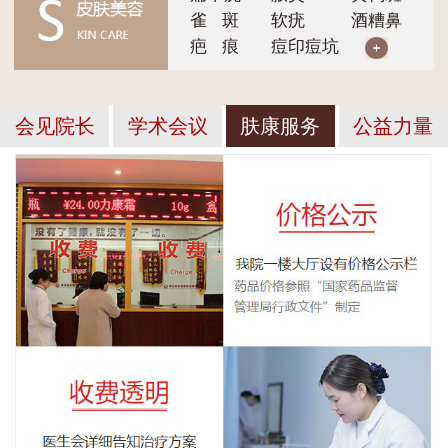
雀 斑
软疣
酒糟鼻
疤 痕
痘印痘坑
会见院长
学术会议
肤康服务
公益力量