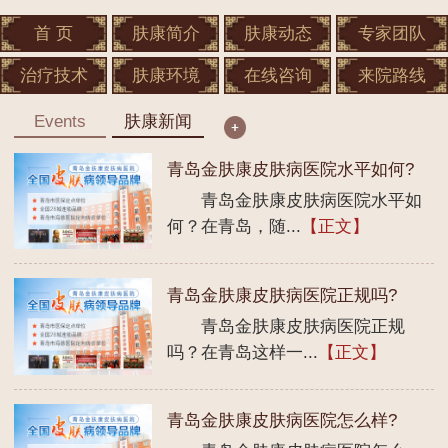
首 页
肤康简介
肤康动态
专家团队
治疗技术
肤康环境
在线咨询
来院路线
Events
肤康新闻
青岛金肤康皮肤病医院水平如何?
青岛金肤康皮肤病医院水平如
何？在青岛，随...
【正文】
青岛金肤康皮肤病医院正规吗?
青岛金肤康皮肤病医院正规
吗？在青岛这样一...
【正文】
青岛金肤康皮肤病医院怎么样?