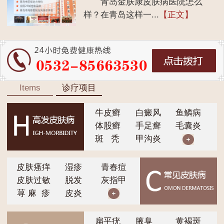
青岛金肤康皮肤病医院怎么
样？在青岛这样一...
【正文】
Items
诊疗项目
牛皮癣
白癜风
鱼鳞病
体股癣
手足癣
毛囊炎
斑 秃
甲沟炎
皮肤瘙痒
湿疹
青春痘
皮肤过敏
脱发
灰指甲
荨 麻 疹
皮炎
扁平疣
腋臭
黄褐斑