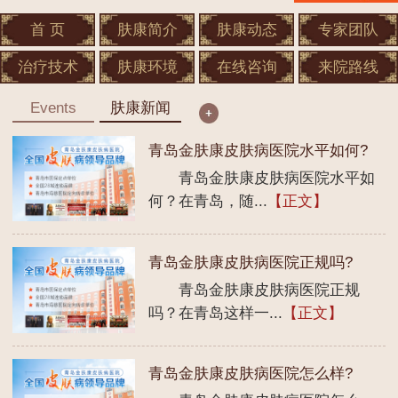
首 页
肤康简介
肤康动态
专家团队
治疗技术
肤康环境
在线咨询
来院路线
Events
肤康新闻
青岛金肤康皮肤病医院水平如何?
青岛金肤康皮肤病医院水平如
何？在青岛，随...
【正文】
青岛金肤康皮肤病医院正规吗?
青岛金肤康皮肤病医院正规
吗？在青岛这样一...
【正文】
青岛金肤康皮肤病医院怎么样?