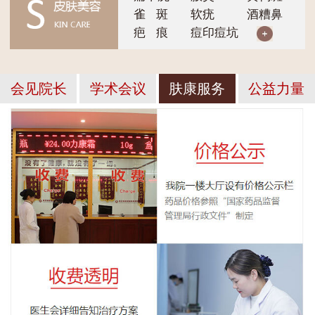
雀 斑
软疣
酒糟鼻
疤 痕
痘印痘坑
会见院长
学术会议
肤康服务
公益力量