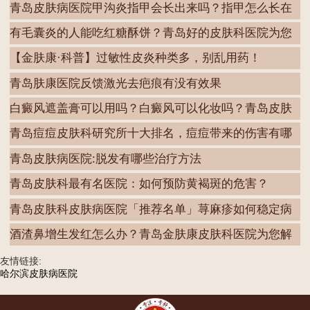
青岛皮肤病医院甲沟炎指甲会长出来吗？指甲怎么长在
肉
有毛囊炎的人能吃红糖酥饼？青岛好的皮肤科医院为您
解
【金肤康·科普】过敏性皮炎种类多，别乱用药！
青岛肤康医院反馈激光去疤痕有没有效果
白癜风遮盖膏可以用吗？白癜风可以化妆吗？青岛皮肤
病
青岛痘痘皮肤科研究所十大排名，痘痘带来的伤害有哪
些
青岛皮肤病医院:脱发有哪些治疗方法
青岛皮肤科最有名医院：如何预防黄褐斑的危害？
青岛皮肤科皮肤病医院「推荐名单」荨麻疹如何稳定病
情
酒渣鼻增生发红怎么办？青岛金肤康皮肤科医院为您解
答
友情链接:
哈尔滨皮肤病医院