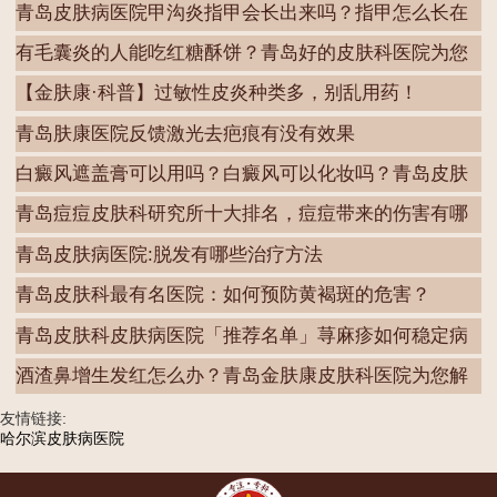
青岛皮肤病医院甲沟炎指甲会长出来吗？指甲怎么长在
肉
有毛囊炎的人能吃红糖酥饼？青岛好的皮肤科医院为您
解
【金肤康·科普】过敏性皮炎种类多，别乱用药！
青岛肤康医院反馈激光去疤痕有没有效果
白癜风遮盖膏可以用吗？白癜风可以化妆吗？青岛皮肤
病
青岛痘痘皮肤科研究所十大排名，痘痘带来的伤害有哪
些
青岛皮肤病医院:脱发有哪些治疗方法
青岛皮肤科最有名医院：如何预防黄褐斑的危害？
青岛皮肤科皮肤病医院「推荐名单」荨麻疹如何稳定病
情
酒渣鼻增生发红怎么办？青岛金肤康皮肤科医院为您解
答
友情链接:
哈尔滨皮肤病医院