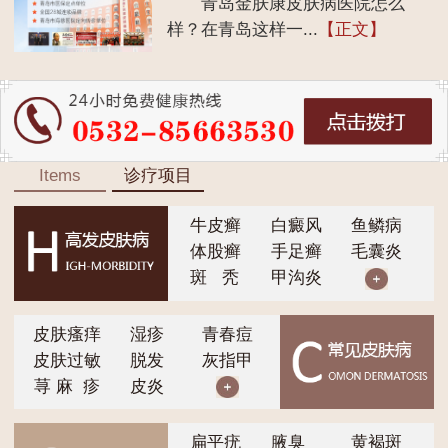
青岛金肤康皮肤病医院怎么
样？在青岛这样一...
【正文】
Items
诊疗项目
牛皮癣
白癜风
鱼鳞病
体股癣
手足癣
毛囊炎
斑 秃
甲沟炎
皮肤瘙痒
湿疹
青春痘
皮肤过敏
脱发
灰指甲
荨 麻 疹
皮炎
扁平疣
腋臭
黄褐斑