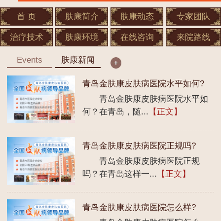
首 页
肤康简介
肤康动态
专家团队
治疗技术
肤康环境
在线咨询
来院路线
Events
肤康新闻
青岛金肤康皮肤病医院水平如何?
青岛金肤康皮肤病医院水平如
何？在青岛，随...
【正文】
青岛金肤康皮肤病医院正规吗?
青岛金肤康皮肤病医院正规
吗？在青岛这样一...
【正文】
青岛金肤康皮肤病医院怎么样?