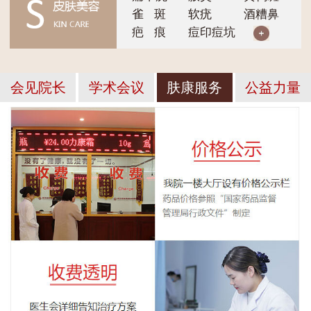
雀 斑
软疣
酒糟鼻
疤 痕
痘印痘坑
会见院长
学术会议
肤康服务
公益力量