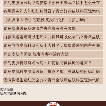
青岛皮肤病医院甲沟炎指甲会长出来吗？指甲怎么长在
肉
有毛囊炎的人能吃红糖酥饼？青岛好的皮肤科医院为您
解
【金肤康·科普】过敏性皮炎种类多，别乱用药！
青岛肤康医院反馈激光去疤痕有没有效果
白癜风遮盖膏可以用吗？白癜风可以化妆吗？青岛皮肤
病
青岛痘痘皮肤科研究所十大排名，痘痘带来的伤害有哪
些
青岛皮肤病医院:脱发有哪些治疗方法
青岛皮肤科最有名医院：如何预防黄褐斑的危害？
青岛皮肤科皮肤病医院「推荐名单」荨麻疹如何稳定病
情
酒渣鼻增生发红怎么办？青岛金肤康皮肤科医院为您解
答
友情链接:
哈尔滨皮肤病医院