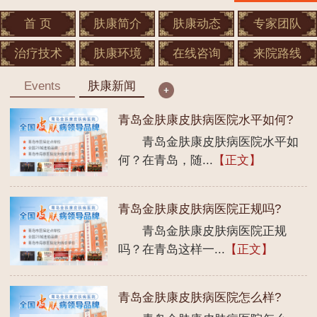
首 页
肤康简介
肤康动态
专家团队
治疗技术
肤康环境
在线咨询
来院路线
Events
肤康新闻
青岛金肤康皮肤病医院水平如何?
青岛金肤康皮肤病医院水平如
何？在青岛，随...
【正文】
青岛金肤康皮肤病医院正规吗?
青岛金肤康皮肤病医院正规
吗？在青岛这样一...
【正文】
青岛金肤康皮肤病医院怎么样?