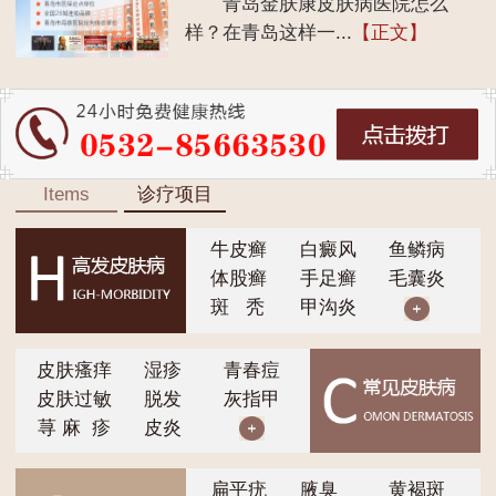
青岛金肤康皮肤病医院怎么
样？在青岛这样一...
【正文】
Items
诊疗项目
牛皮癣
白癜风
鱼鳞病
体股癣
手足癣
毛囊炎
斑 秃
甲沟炎
皮肤瘙痒
湿疹
青春痘
皮肤过敏
脱发
灰指甲
荨 麻 疹
皮炎
扁平疣
腋臭
黄褐斑