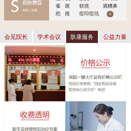
雀 斑
软疣
酒糟鼻
疤 痕
痘印痘坑
会见院长
学术会议
肤康服务
公益力量