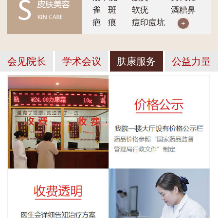
雀 斑
软疣
酒糟鼻
疤 痕
痘印痘坑
会见院长
学术会议
肤康服务
公益力量