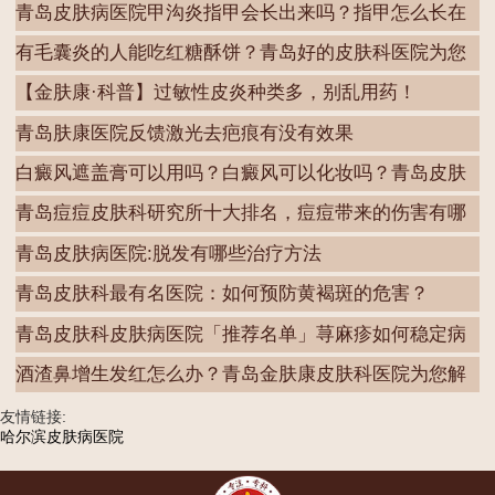
青岛皮肤病医院甲沟炎指甲会长出来吗？指甲怎么长在
肉
有毛囊炎的人能吃红糖酥饼？青岛好的皮肤科医院为您
解
【金肤康·科普】过敏性皮炎种类多，别乱用药！
青岛肤康医院反馈激光去疤痕有没有效果
白癜风遮盖膏可以用吗？白癜风可以化妆吗？青岛皮肤
病
青岛痘痘皮肤科研究所十大排名，痘痘带来的伤害有哪
些
青岛皮肤病医院:脱发有哪些治疗方法
青岛皮肤科最有名医院：如何预防黄褐斑的危害？
青岛皮肤科皮肤病医院「推荐名单」荨麻疹如何稳定病
情
酒渣鼻增生发红怎么办？青岛金肤康皮肤科医院为您解
答
友情链接:
哈尔滨皮肤病医院