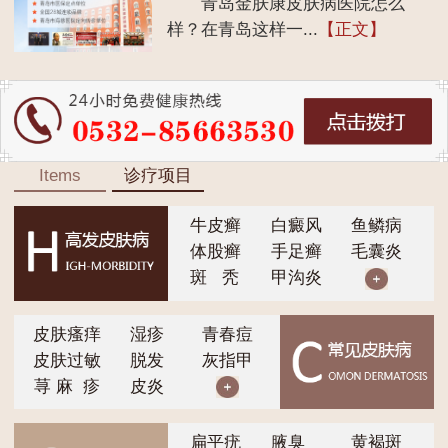
青岛金肤康皮肤病医院怎么
样？在青岛这样一...
【正文】
Items
诊疗项目
牛皮癣
白癜风
鱼鳞病
体股癣
手足癣
毛囊炎
斑 秃
甲沟炎
皮肤瘙痒
湿疹
青春痘
皮肤过敏
脱发
灰指甲
荨 麻 疹
皮炎
扁平疣
腋臭
黄褐斑