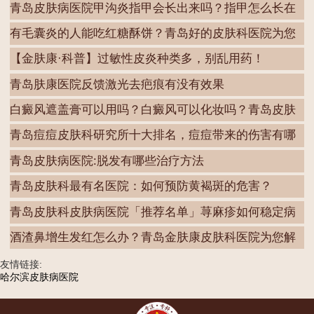
青岛皮肤病医院甲沟炎指甲会长出来吗？指甲怎么长在
肉
有毛囊炎的人能吃红糖酥饼？青岛好的皮肤科医院为您
解
【金肤康·科普】过敏性皮炎种类多，别乱用药！
青岛肤康医院反馈激光去疤痕有没有效果
白癜风遮盖膏可以用吗？白癜风可以化妆吗？青岛皮肤
病
青岛痘痘皮肤科研究所十大排名，痘痘带来的伤害有哪
些
青岛皮肤病医院:脱发有哪些治疗方法
青岛皮肤科最有名医院：如何预防黄褐斑的危害？
青岛皮肤科皮肤病医院「推荐名单」荨麻疹如何稳定病
情
酒渣鼻增生发红怎么办？青岛金肤康皮肤科医院为您解
答
友情链接:
哈尔滨皮肤病医院