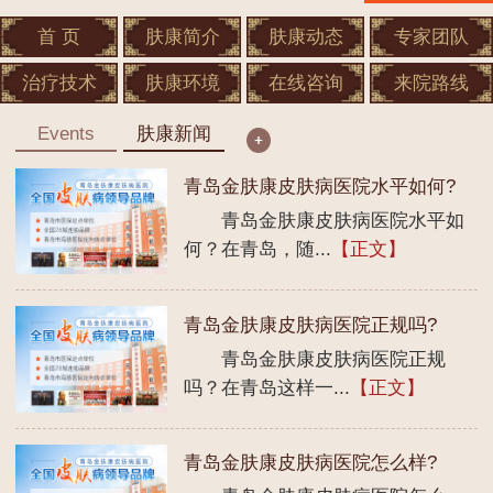
首 页
肤康简介
肤康动态
专家团队
治疗技术
肤康环境
在线咨询
来院路线
Events
肤康新闻
青岛金肤康皮肤病医院水平如何?
青岛金肤康皮肤病医院水平如
何？在青岛，随...
【正文】
青岛金肤康皮肤病医院正规吗?
青岛金肤康皮肤病医院正规
吗？在青岛这样一...
【正文】
青岛金肤康皮肤病医院怎么样?