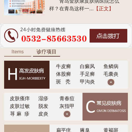
青岛金肤康皮肤病医院怎么
样？在青岛这样一...
【正文】
Items
诊疗项目
牛皮癣
白癜风
鱼鳞病
体股癣
手足癣
毛囊炎
斑 秃
甲沟炎
皮肤瘙痒
湿疹
青春痘
皮肤过敏
脱发
灰指甲
荨 麻 疹
皮炎
扁平疣
腋臭
黄褐斑