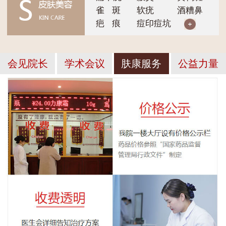
雀 斑
软疣
酒糟鼻
疤 痕
痘印痘坑
会见院长
学术会议
肤康服务
公益力量