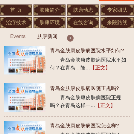
首 页
肤康简介
肤康动态
专家团队
治疗技术
肤康环境
在线咨询
来院路线
Events
肤康新闻
青岛金肤康皮肤病医院水平如何?
青岛金肤康皮肤病医院水平如
何？在青岛，随...
【正文】
青岛金肤康皮肤病医院正规吗?
青岛金肤康皮肤病医院正规
吗？在青岛这样一...
【正文】
青岛金肤康皮肤病医院怎么样?