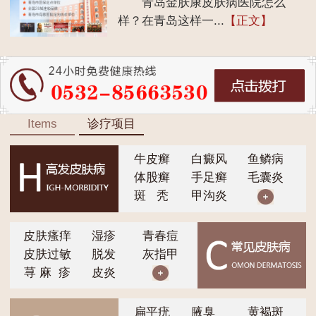
青岛金肤康皮肤病医院怎么
样？在青岛这样一...
【正文】
Items
诊疗项目
牛皮癣
白癜风
鱼鳞病
体股癣
手足癣
毛囊炎
斑 秃
甲沟炎
皮肤瘙痒
湿疹
青春痘
皮肤过敏
脱发
灰指甲
荨 麻 疹
皮炎
扁平疣
腋臭
黄褐斑