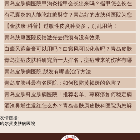
青岛皮肤病医院甲沟炎指甲会长出来吗？指甲怎么长在
肉
有毛囊炎的人能吃红糖酥饼？青岛好的皮肤科医院为您
解
【金肤康·科普】过敏性皮炎种类多，别乱用药！
青岛肤康医院反馈激光去疤痕有没有效果
白癜风遮盖膏可以用吗？白癜风可以化妆吗？青岛皮肤
病
青岛痘痘皮肤科研究所十大排名，痘痘带来的伤害有哪
些
青岛皮肤病医院:脱发有哪些治疗方法
青岛皮肤科最有名医院：如何预防黄褐斑的危害？
青岛皮肤科皮肤病医院「推荐名单」荨麻疹如何稳定病
情
酒渣鼻增生发红怎么办？青岛金肤康皮肤科医院为您解
答
友情链接:
哈尔滨皮肤病医院