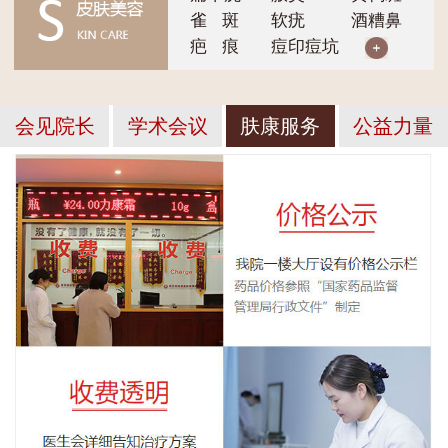
雀 斑
软疣
酒糟鼻
疤 痕
痘印痘坑
会见院长
学术会议
肤康服务
公益力量