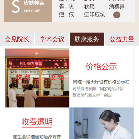
雀 斑
软疣
酒糟鼻
疤 痕
痘印痘坑
会见院长
学术会议
肤康服务
公益力量