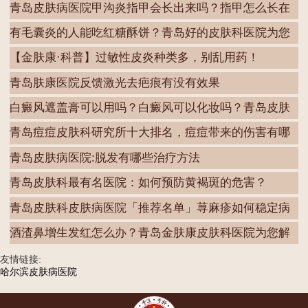
青岛皮肤病医院甲沟炎指甲会长出来吗？指甲怎么长在
肉
有毛囊炎的人能吃红糖酥饼？青岛好的皮肤科医院为您
解
【金肤康·科普】过敏性皮炎种类多，别乱用药！
青岛肤康医院反馈激光去疤痕有没有效果
白癜风遮盖膏可以用吗？白癜风可以化妆吗？青岛皮肤
病
青岛痘痘皮肤科研究所十大排名，痘痘带来的伤害有哪
些
青岛皮肤病医院:脱发有哪些治疗方法
青岛皮肤科最有名医院：如何预防黄褐斑的危害？
青岛皮肤科皮肤病医院「推荐名单」荨麻疹如何稳定病
情
酒渣鼻增生发红怎么办？青岛金肤康皮肤科医院为您解
答
友情链接:
哈尔滨皮肤病医院