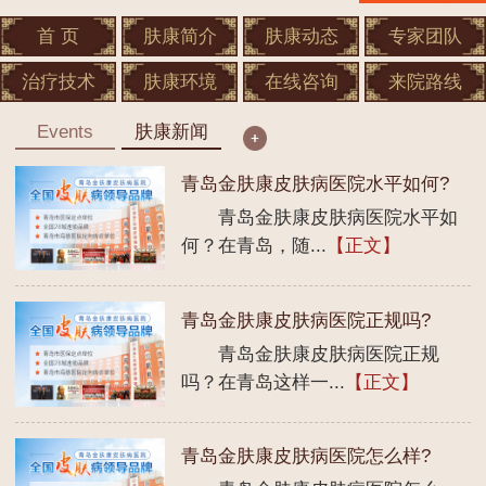
首 页
肤康简介
肤康动态
专家团队
治疗技术
肤康环境
在线咨询
来院路线
Events
肤康新闻
青岛金肤康皮肤病医院水平如何?
青岛金肤康皮肤病医院水平如
何？在青岛，随...
【正文】
青岛金肤康皮肤病医院正规吗?
青岛金肤康皮肤病医院正规
吗？在青岛这样一...
【正文】
青岛金肤康皮肤病医院怎么样?