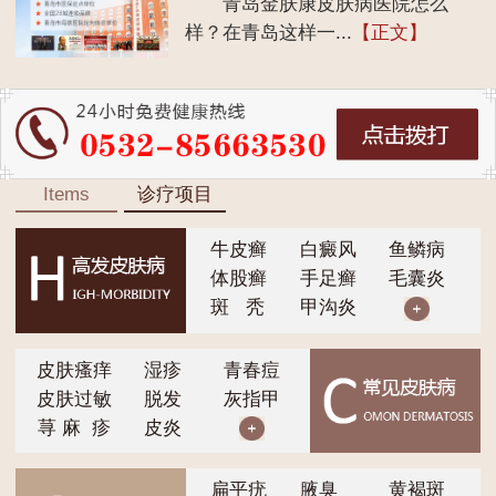
青岛金肤康皮肤病医院怎么
样？在青岛这样一...
【正文】
Items
诊疗项目
牛皮癣
白癜风
鱼鳞病
体股癣
手足癣
毛囊炎
斑 秃
甲沟炎
皮肤瘙痒
湿疹
青春痘
皮肤过敏
脱发
灰指甲
荨 麻 疹
皮炎
扁平疣
腋臭
黄褐斑