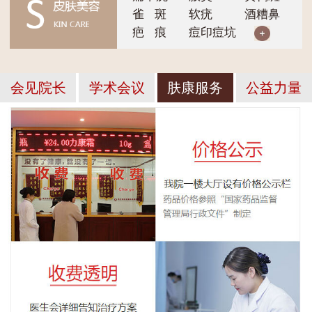
雀 斑
软疣
酒糟鼻
疤 痕
痘印痘坑
会见院长
学术会议
肤康服务
公益力量