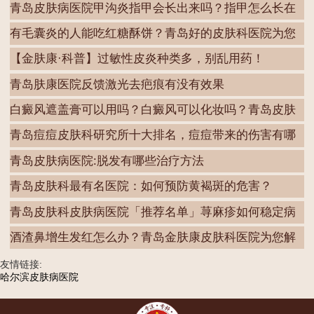
青岛皮肤病医院甲沟炎指甲会长出来吗？指甲怎么长在
肉
有毛囊炎的人能吃红糖酥饼？青岛好的皮肤科医院为您
解
【金肤康·科普】过敏性皮炎种类多，别乱用药！
青岛肤康医院反馈激光去疤痕有没有效果
白癜风遮盖膏可以用吗？白癜风可以化妆吗？青岛皮肤
病
青岛痘痘皮肤科研究所十大排名，痘痘带来的伤害有哪
些
青岛皮肤病医院:脱发有哪些治疗方法
青岛皮肤科最有名医院：如何预防黄褐斑的危害？
青岛皮肤科皮肤病医院「推荐名单」荨麻疹如何稳定病
情
酒渣鼻增生发红怎么办？青岛金肤康皮肤科医院为您解
答
友情链接:
哈尔滨皮肤病医院