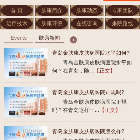
首 页
肤康简介
肤康动态
专家团队
治疗技术
肤康环境
在线咨询
来院路线
Events
肤康新闻
青岛金肤康皮肤病医院水平如何?
青岛金肤康皮肤病医院水平如
何？在青岛，随...
【正文】
青岛金肤康皮肤病医院正规吗?
青岛金肤康皮肤病医院正规
吗？在青岛这样一...
【正文】
青岛金肤康皮肤病医院怎么样?