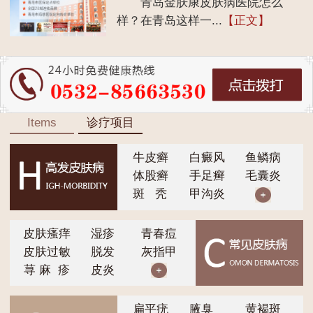
青岛金肤康皮肤病医院怎么
样？在青岛这样一...
【正文】
Items
诊疗项目
牛皮癣
白癜风
鱼鳞病
体股癣
手足癣
毛囊炎
斑 秃
甲沟炎
皮肤瘙痒
湿疹
青春痘
皮肤过敏
脱发
灰指甲
荨 麻 疹
皮炎
扁平疣
腋臭
黄褐斑