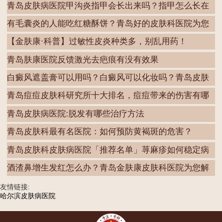
青岛皮肤病医院甲沟炎指甲会长出来吗？指甲怎么长在
肉
有毛囊炎的人能吃红糖酥饼？青岛好的皮肤科医院为您
解
【金肤康·科普】过敏性皮炎种类多，别乱用药！
青岛肤康医院反馈激光去疤痕有没有效果
白癜风遮盖膏可以用吗？白癜风可以化妆吗？青岛皮肤
病
青岛痘痘皮肤科研究所十大排名，痘痘带来的伤害有哪
些
青岛皮肤病医院:脱发有哪些治疗方法
青岛皮肤科最有名医院：如何预防黄褐斑的危害？
青岛皮肤科皮肤病医院「推荐名单」荨麻疹如何稳定病
情
酒渣鼻增生发红怎么办？青岛金肤康皮肤科医院为您解
答
友情链接:
哈尔滨皮肤病医院