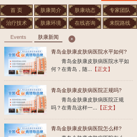
首 页
肤康简介
肤康动态
专家团队
治疗技术
肤康环境
在线咨询
来院路线
Events
肤康新闻
青岛金肤康皮肤病医院水平如何?
青岛金肤康皮肤病医院水平如
何？在青岛，随...
【正文】
青岛金肤康皮肤病医院正规吗?
青岛金肤康皮肤病医院正规
吗？在青岛这样一...
【正文】
青岛金肤康皮肤病医院怎么样?