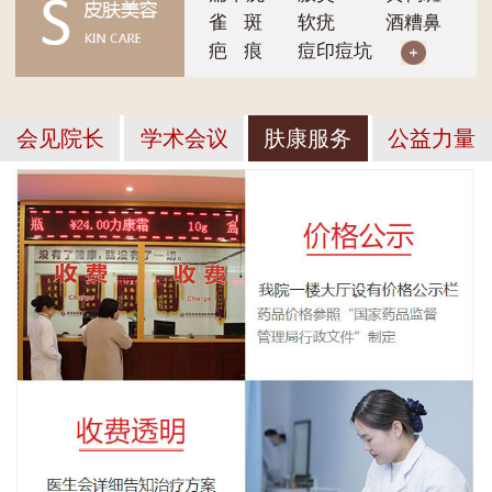
雀 斑
软疣
酒糟鼻
疤 痕
痘印痘坑
会见院长
学术会议
肤康服务
公益力量