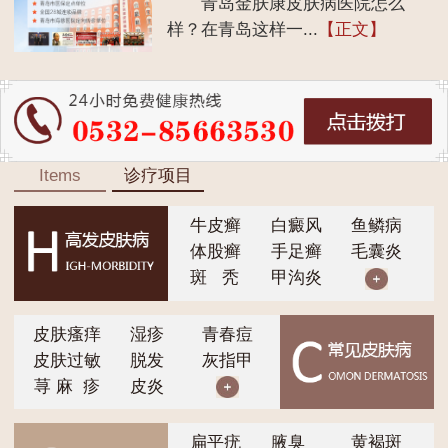
青岛金肤康皮肤病医院怎么
样？在青岛这样一...
【正文】
Items
诊疗项目
牛皮癣
白癜风
鱼鳞病
体股癣
手足癣
毛囊炎
斑 秃
甲沟炎
皮肤瘙痒
湿疹
青春痘
皮肤过敏
脱发
灰指甲
荨 麻 疹
皮炎
扁平疣
腋臭
黄褐斑