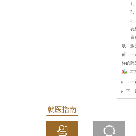
1、留
2、培
3、不
要想战
青春痘
肤、激
前，一
样的药
本
上一
下一
就医指南