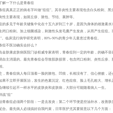
解一下什么是青春痘
真真正正的病名字叫做“痘痘”。其非炎性主要表现包含白头粉刺、黑
炎性主要表现，如斑丘疹、脓包、节结、襄肿等。
多见于年龄关键集中化在十五六岁到三十岁，是因为身体的雄激素水准
生闭口粉刺。加上细菌感染，刺激性头发毛囊产生发炎，从而产生痘痘。
痘”。临床流行病学研究表明，80%-90%的青少年儿童患过青春痘。
痘不医治确实会好么？
肤康皮肤病医院门诊权威专家表明，青春痘到一定的年龄，的确不容易
易自主消退的。最先青春痘会导致肌肤损害，包含闭口粉刺、炎性丘疹、
相。
青春痘病人每日顶着一脸的脓包、凹痕，长相没有了、信心挫败，还会
如果不立即开展医治，发生的色素沉淀、红色痘痕、脸上毛孔粗大、增长及
会继续引起不一样水平的皮肤炎和皮肤病，大部分可能随着病人一生。
战“痘”
春痘必须两个阶段：一是去发炎；第二个环节便是控油补水，改善肤质
配合。最先病人必须搞好自我约束，日常医护尤其要留意以下几个方面：