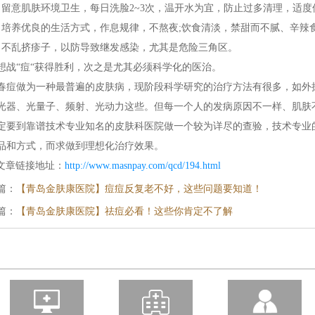
意肌肤环境卫生，每日洗脸2~3次，温开水为宜，防止过多清理，适度
养优良的生活方式，作息规律，不熬夜;饮食清淡，禁甜而不腻、辛辣
乱挤疹子，以防导致继发感染，尤其是危险三角区。
“痘“获得胜利，次之是尤其必须科学化的医治。
做为一种最普遍的皮肤病，现阶段科学研究的治疗方法有很多，如外抹
光器、光量子、频射、光动力这些。但每一个人的发病原因不一样、肌肤
定要到靠谱技术专业知名的皮肤科医院做一个较为详尽的查验，技术专业
品和方式，而求做到理想化治疗效果。
文章链接地址：
http://www.masnpay.com/qcd/194.html
篇：
【青岛金肤康医院】痘痘反复老不好，这些问题要知道！
篇：
【青岛金肤康医院】祛痘必看！这些你肯定不了解