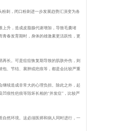
头粉刺，闭口粉刺进一步发展趋势汇演变为各
上升，造成皮脂腺代谢增加，导致毛囊堵
而青春发育期时，身体的雄激素更活跃性，更
再长。可是痘痘恢复期导致的肌肤外伤，则
脓包、节结、襄肿或疤痕等，都是会比较严重
继续造成非常大的心理负担。除此之外，起
凹痕性疤痕等毁坏长相的“并发症”，比较严
自然环境。这必须医师和病人同时进行，一