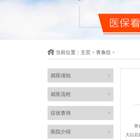
当前位置：
主页
>
青春痘
>
就医须知
>
就医流程
>
症状查询
>
青春痘
医院介绍
>
大以后