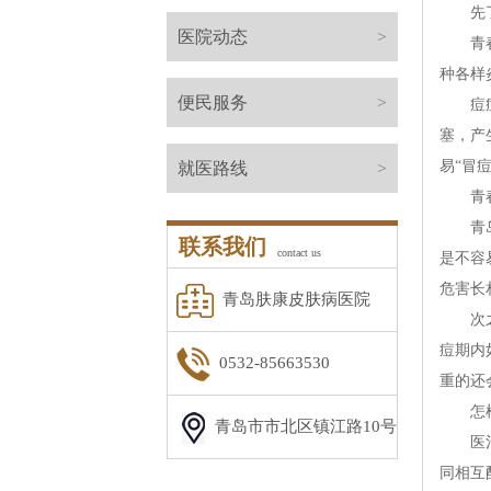
先了
医院动态
>
青春痘
种各样
便民服务
>
痘痘的
塞，产
易“冒
就医路线
>
青春
青岛金
联系我们
contact us
是不容
危害长
青岛肤康皮肤病医院
次之，
痘期内
0532-85663530
重的还
怎样
青岛市市北区镇江路10号
医治青
同相互