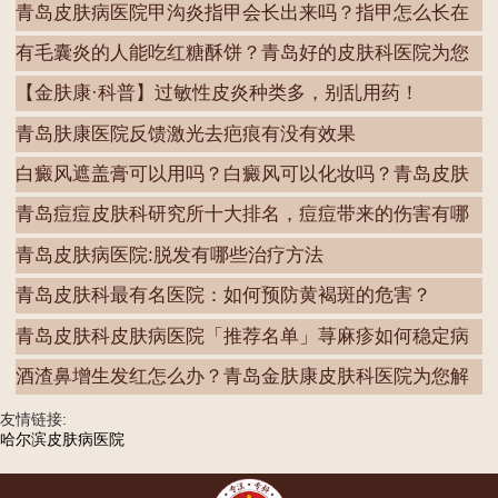
青岛皮肤病医院甲沟炎指甲会长出来吗？指甲怎么长在
肉
有毛囊炎的人能吃红糖酥饼？青岛好的皮肤科医院为您
解
【金肤康·科普】过敏性皮炎种类多，别乱用药！
青岛肤康医院反馈激光去疤痕有没有效果
白癜风遮盖膏可以用吗？白癜风可以化妆吗？青岛皮肤
病
青岛痘痘皮肤科研究所十大排名，痘痘带来的伤害有哪
些
青岛皮肤病医院:脱发有哪些治疗方法
青岛皮肤科最有名医院：如何预防黄褐斑的危害？
青岛皮肤科皮肤病医院「推荐名单」荨麻疹如何稳定病
情
酒渣鼻增生发红怎么办？青岛金肤康皮肤科医院为您解
答
友情链接:
哈尔滨皮肤病医院