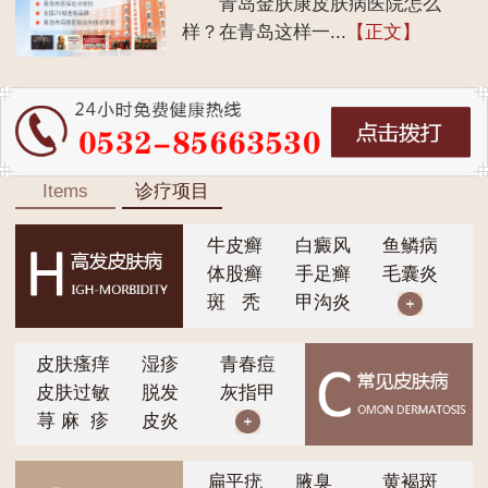
青岛金肤康皮肤病医院怎么
样？在青岛这样一...
【正文】
Items
诊疗项目
牛皮癣
白癜风
鱼鳞病
体股癣
手足癣
毛囊炎
斑 秃
甲沟炎
皮肤瘙痒
湿疹
青春痘
皮肤过敏
脱发
灰指甲
荨 麻 疹
皮炎
扁平疣
腋臭
黄褐斑