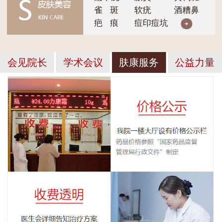
雀 斑
软疣
酒糟鼻
疤 痕
痘印痘坑
会见院长
学术会议
肤康服务
公益力量