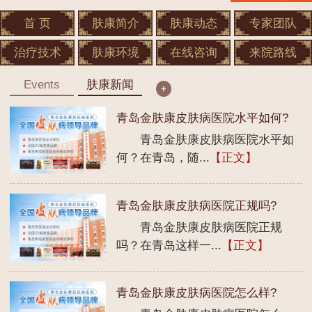
首 页
肤康简介
肤康动态
专家团队
治疗技术
肤康环境
在线咨询
来院路线
Events
肤康新闻
青岛金肤康皮肤病医院水平如何?
青岛金肤康皮肤病医院水平如
何？在青岛，随...
【正文】
青岛金肤康皮肤病医院正规吗?
青岛金肤康皮肤病医院正规
吗？在青岛这样一...
【正文】
青岛金肤康皮肤病医院怎么样?