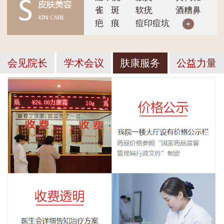
雀 斑
软疣
酒糟鼻
疤 痕
痘印痘坑
会见院长
学术会议
肤康服务
公益力量