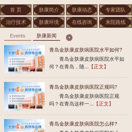
首 页
肤康简介
肤康动态
专家团队
治疗技术
肤康环境
在线咨询
来院路线
Events
肤康新闻
青岛金肤康皮肤病医院水平如何?
青岛金肤康皮肤病医院水平如
何？在青岛，随...
【正文】
青岛金肤康皮肤病医院正规吗?
青岛金肤康皮肤病医院正规
吗？在青岛这样一...
【正文】
青岛金肤康皮肤病医院怎么样?