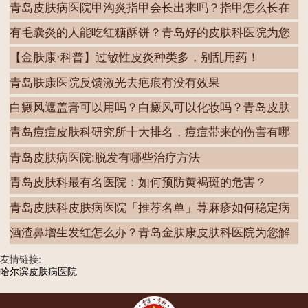
青岛皮肤病医院甲沟炎指甲会长出来吗？指甲怎么长在
肉
有毛囊炎的人能吃红糖酥饼？青岛好的皮肤科医院为您
解
【金肤康·科普】过敏性皮炎种类多，别乱用药！
青岛肤康医院反馈激光去疤痕有没有效果
白癜风遮盖膏可以用吗？白癜风可以化妆吗？青岛皮肤
病
青岛痘痘皮肤科研究所十大排名，痘痘带来的伤害有哪
些
青岛皮肤病医院:脱发有哪些治疗方法
青岛皮肤科最有名医院：如何预防黄褐斑的危害？
青岛皮肤科皮肤病医院「推荐名单」荨麻疹如何稳定病
情
酒渣鼻增生发红怎么办？青岛金肤康皮肤科医院为您解
答
友情链接:
哈尔滨皮肤病医院