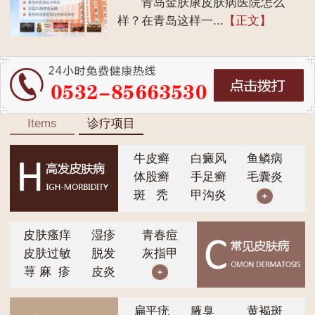
青岛金肤康皮肤病医院怎么
样？在青岛这样一...
【正文】
Items
诊疗项目
牛皮癣
白癜风
鱼鳞病
体股癣
手足癣
毛囊炎
斑 秃
甲沟炎
皮肤瘙痒
湿疹
青春痘
皮肤过敏
脱发
灰指甲
荨 麻 疹
皮炎
扁平疣
腋臭
黄褐斑