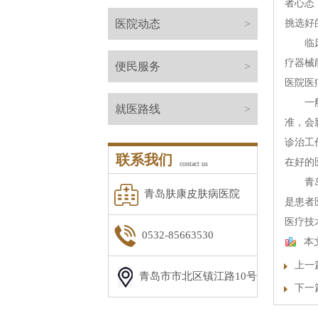
者心态
医院动态
>
挑选好
临床医
疗器械
便民服务
>
医院医
一般说
就医路线
>
准，会
诊治工
联系我们
在好的
contact us
青岛金
青岛肤康皮肤病医院
是患者
医疗技
0532-85663530
本
上一
青岛市市北区镇江路10号
下一