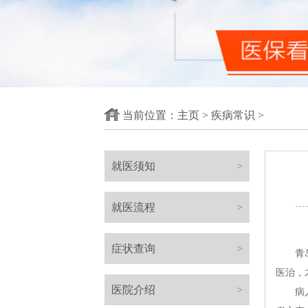
当前位置：
主页
>
疾病常识
>
就医须知
>
就医流程
>
症状查询
>
青岛哪
医治，
医院介绍
>
病人应