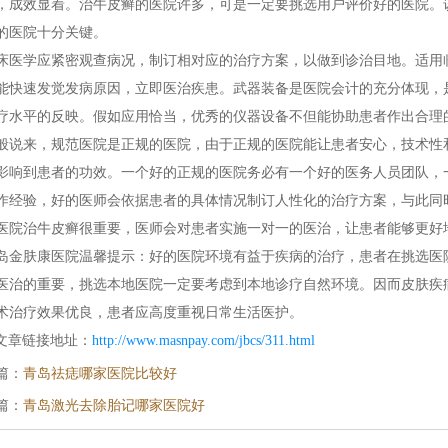
，成效显着。治牛皮癣的医院许多，可是一定要挑选用户评价好的医院。
的医院十分关键。
学应紧密观查病况，制订相对应的治疗方案，以做到诊治目地。适用临
能快速发觉发病原因，立即医治疾患。武器装备是医院会计的充分体现，
疗水平的反映。假如应用恰当，优秀的仪器设备不但能协助患者作出合理
来，规范医院是正规的医院，由于正规的医院能让患者安心，技术性和
影响到患者的功效。一个好的正规的医院务必有一个好的医务人员团队，
作经验，好的医师会依据患者的具体情况制订人性化的治疗方案，与此同
医院治牛皮癣很重要，医师会对患者实施一对一的医治，让患者能够更好
肤康医院温馨提示：好的医院环境有益于疾病的治疗，患者在挑选医院
医治的重要，挑选本地医院一定要考虑到本地诊疗自然环境。因而皮肤疾
术治疗效果优良，患者应高度重视日常生活医护。
文章链接地址：
http://www.masnpay.com/jbcs/311.html
篇：
青岛祛痣哪家医院比较好
篇：
青岛激光去除胎记哪家医院好