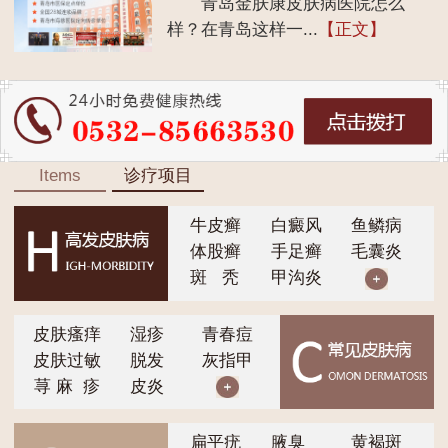
青岛金肤康皮肤病医院怎么
样？在青岛这样一...
【正文】
Items
诊疗项目
牛皮癣
白癜风
鱼鳞病
体股癣
手足癣
毛囊炎
斑 秃
甲沟炎
皮肤瘙痒
湿疹
青春痘
皮肤过敏
脱发
灰指甲
荨 麻 疹
皮炎
扁平疣
腋臭
黄褐斑