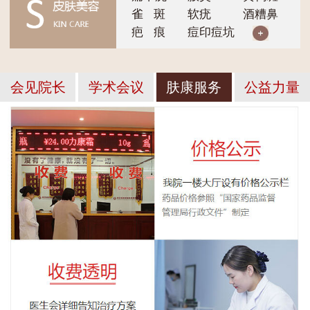
雀 斑
软疣
酒糟鼻
疤 痕
痘印痘坑
会见院长
学术会议
肤康服务
公益力量