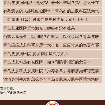
青岛皮肤病医院甲沟炎指甲会长出来吗？指甲怎么长在
肉
有毛囊炎的人能吃红糖酥饼？青岛好的皮肤科医院为您
解
【金肤康·科普】过敏性皮炎种类多，别乱用药！
青岛肤康医院反馈激光去疤痕有没有效果
白癜风遮盖膏可以用吗？白癜风可以化妆吗？青岛皮肤
病
青岛痘痘皮肤科研究所十大排名，痘痘带来的伤害有哪
些
青岛皮肤病医院:脱发有哪些治疗方法
青岛皮肤科最有名医院：如何预防黄褐斑的危害？
青岛皮肤科皮肤病医院「推荐名单」荨麻疹如何稳定病
情
酒渣鼻增生发红怎么办？青岛金肤康皮肤科医院为您解
答
友情链接:
哈尔滨皮肤病医院