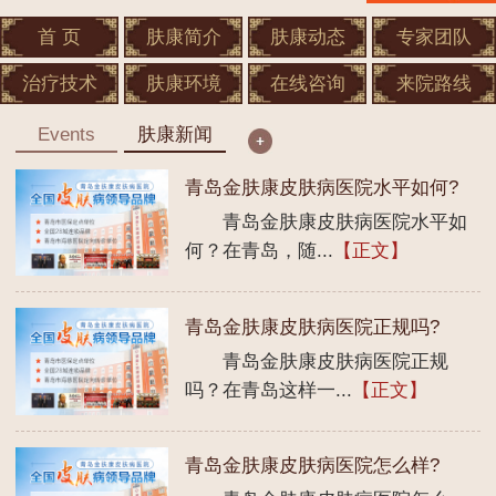
首 页
肤康简介
肤康动态
专家团队
治疗技术
肤康环境
在线咨询
来院路线
Events
肤康新闻
青岛金肤康皮肤病医院水平如何?
青岛金肤康皮肤病医院水平如
何？在青岛，随...
【正文】
青岛金肤康皮肤病医院正规吗?
青岛金肤康皮肤病医院正规
吗？在青岛这样一...
【正文】
青岛金肤康皮肤病医院怎么样?