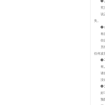
➊
究竟是
说正经
失。
➋
有的人
但是，
另外，
任何皮
➌
有人说
请接受
没做
➍
好不容
预防再