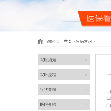
当前位置：
主页
>
疾病常识
>
就医须知
>
就医流程
>
症状查询
>
形容一
但是现
医院介绍
>
口