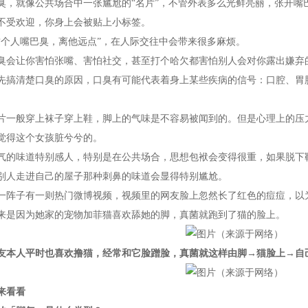
就像公共场合中一张尴尬的“名片”，不管外表多么光鲜亮丽，张开嘴
不受欢迎，你身上会被贴上小标签。
人嘴巴臭，离他远点”，在人际交往中会带来很多麻烦。
让你害怕张嘴、害怕社交，甚至打个哈欠都害怕别人会对你露出嫌弃
清楚口臭的原因，口臭有可能代表着身上某些疾病的信号：口腔、胃肠
般穿上袜子穿上鞋，脚上的气味是不容易被闻到的。但是心理上的压力
觉得这个女孩脏兮兮的。
味道特别感人，特别是在公共场合，思想包袱会变得很重，如果脱下鞋
别人走进自己的屋子那种刺鼻的味道会显得特别尴尬。
子有一则热门微博视频，视频里的网友脸上忽然长了红色的痘痘，以为
因为她家的宠物加菲猫喜欢舔她的脚，真菌就跑到了猫的脸上。
友本人平时也喜欢撸猫，经常和它脸蹭脸，真菌就这样由脚→猫脸上→自
来看看