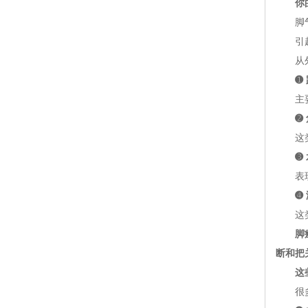
你
脚气，
引起脚
从外观
➊
主要表
➋
这类脚
➌
表现为
➍
这类脚
脚
断和把
这
很多人