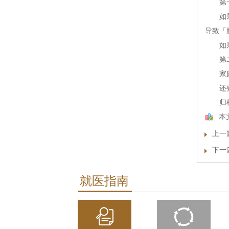
第一
如果你
导致「
如果你
第二
家庭成
还要注
归根结
本
上一
下一
就医指南