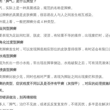
的「脚气」是什么类型？
实际上是一种真菌感染，规范的名称是脚癣。
癣的真菌是皮肤癣菌，很容易在人与人之间发生相互感染。
上看，一般把脚癣分成 4 种类型。
 趾间型脚癣
现为足趾间红斑、脱皮、浸渍，有轻重不等的瘙痒，出现糜烂时，还
 角化过度型脚癣
癣发生时，可以发现脚底相应部位的皮肤显得很厚，有时还会有裂口
 水疱型脚癣
长出一些小水疱，常出现在脚掌侧边。水疱破裂之后，可有清亮液体
 溃疡型脚癣
癣比较少见，同时也相对严重，表现为脚趾之间出现糜烂和溃疡。
癣的类型、症状程度不同以及是否伴有甲癣（灰指甲），对应的处理措施
关。
些错误做法，别再继续啦
「脚气」治疗不见效，或者反反复复发作，不堪其扰，多半是在解决