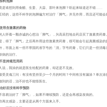
 加料泡脚
谁想到用食醋、生姜、大蒜、茶叶来泡脚？听起来味道还不错……
的，这些不科学的泡脚偏方对治疗「脚气」并无作用，而且还可能会刺
 使用含激素的药物
怀着一颗赤诚的心想治「脚气」，兴高采烈地去药店买了激素类药膏
得了「脚气」之后再外用这些激素类药膏，很可能会引起真菌感染的扩
市面上有一些不带国药准字号的「消」字号药膏，它们只是一些消毒产
肤病的治疗。
 不坚持规范用药
，我涂的就是医生给配的药膏，却还是不见效。
灵魂三问：有没有坚持至少一个月的时间？中间有没有漏涂？单次涂
到的话，治不好也不能怪医生。
 治好后没有科学预防
易治好了「脚气」，如果不继续预防，还是会再感染发病的。
次感染，主要还是从两个方面来入手。