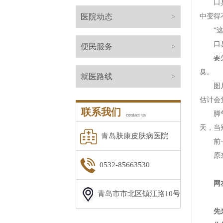
口臭，
医院动态
>
中变得
“这个
口臭会
便民服务
>
要先搞
臭。
就医路线
>
图片一
估计会
联系我们
脚气的
contact us
天，当
青岛肤康皮肤病医院
前一阵
原来是
0532-85663530
网
青岛市市北区镇江路10号
先