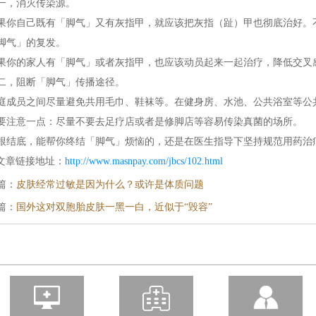
，消灭传染源。
自己既有「脚气」又有灰指甲，就应该把灰指（趾）甲也彻底治好。不
脚气」的复发。
的家人有「脚气」或者灰指甲，也应该动员起来一起治疗，降低交叉
，阻断「脚气」传播途径。
员之间尽量避免共用毛巾、鞋袜等。在健身房、水池、公共浴室等公
意一点：尽量不要去足疗店或者是修脚店等容易传染真菌的场所。
底，能帮你终结「脚气」烦恼的，还是在医生指导下坚持规范用药治
文章链接地址：
http://www.masnpay.com/jbcs/102.html
篇：
皮肤经常过敏是因为什么？或许是体质问题
篇：
国外这对双胞胎皮肤一黑一白，近似于“毁容”